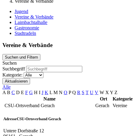
Vereine & Verbände
Jugend
Vereine & Verbände
Laimbachtalhalle
Gastronomie
Stadtradeln
Vereine & Verbände
Suchen und Filtern
Suchen
Suchbegriff
Kategorie:
Aktualisieren
Alle
A
B
C
D
E
F
G
H
I
J
K
L
M
N
O
P
Q
R
S
T
U
V
W
X
Y
Z
Name
Ort
Kategorie
CSU-Ortsverband Gerach
Gerach
Vereine
Adresse
CSU-Ortsverband Gerach
Untere Dorfstraße 12