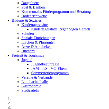
Baugebiete
Post & Banken
Kommunales Förderprogramm und Beratung
Bodenrichtwerte
Bildung & Soziales
Kindertagesstätte
Kindertagesstätte Regenbogen Gerach
Schulen
Soziale Einrichtungen
Kirchen & Pfarrämter
Ärzte & Apotheken
Bücherei
Freizeit & Tourismus
Jugend
Jugendbeauftragte
JAM - JaS - VG-Ebene
Sommerferienprogramm
Vereine & Verbände
Laimbachtalhalle
Gastronomie
Stadtradeln