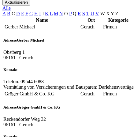
Aktualisieren
Alle
A
B
C
D
E
F
G
H
I
J
K
L
M
N
O
P
Q
R
S
T
U
V
W
X
Y
Z
Name
Ort
Kategorie
Gerber Michael
Gerach
Firmen
Adresse
Gerber Michael
Obstberg 1
96161
Gerach
Kontakt
Telefon:
09544 6088
Vermittlung von Versicherungen und Bausparen; Darlehensverträge
Gröger GmbH & Co. KG
Gerach
Firmen
Adresse
Gröger GmbH & Co. KG
Reckendorfer Weg 32
96161
Gerach
Kontakt