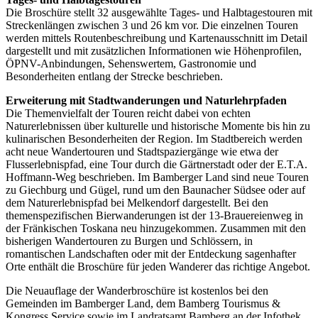
Die Broschüre stellt 32 ausgewählte Tages- und Halbtagestouren mit
Streckenlängen zwischen 3 und 26 km vor. Die einzelnen Touren
werden mittels Routenbeschreibung und Kartenausschnitt im Detail
dargestellt und mit zusätzlichen Informationen wie Höhenprofilen,
ÖPNV-Anbindungen, Sehenswertem, Gastronomie und
Besonderheiten entlang der Strecke beschrieben.
Erweiterung mit Stadtwanderungen und Naturlehrpfaden
Die Themenvielfalt der Touren reicht dabei von echten
Naturerlebnissen über kulturelle und historische Momente bis hin zu
kulinarischen Besonderheiten der Region. Im Stadtbereich werden
acht neue Wandertouren und Stadtspaziergänge wie etwa der
Flusserlebnispfad, eine Tour durch die Gärtnerstadt oder der E.T.A.
Hoffmann-Weg beschrieben. Im Bamberger Land sind neue Touren
zu Giechburg und Gügel, rund um den Baunacher Südsee oder auf
dem Naturerlebnispfad bei Melkendorf dargestellt. Bei den
themenspezifischen Bierwanderungen ist der 13-Brauereienweg in
der Fränkischen Toskana neu hinzugekommen. Zusammen mit den
bisherigen Wandertouren zu Burgen und Schlössern, in
romantischen Landschaften oder mit der Entdeckung sagenhafter
Orte enthält die Broschüre für jeden Wanderer das richtige Angebot.
Die Neuauflage der Wanderbroschüre ist kostenlos bei den
Gemeinden im Bamberger Land, dem Bamberg Tourismus &
Kongress Service sowie im Landratsamt Bamberg an der Infothek